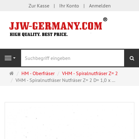
Zur Kasse
Ihr Konto
Anmelden
S
Navigation
Startseite
HM - Oberfräser
VHM - Spiralnutfräser Z= 2
VHM - Spiralnutfräser Nutfräser Z= 2 D= 1,0 x ...