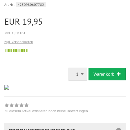
Art.Nr.:
4250980607782
EUR 19,95
inkl. 19 % USt
zzgl. Versandkosten
Sofort
versandfähig,
ausreichende
Stückzahl
1
Warenkorb
Zu diesem Artikel existieren noch keine Bewertungen