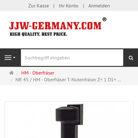
Zur Kasse
Ihr Konto
Anmelden
S
Navigation
Startseite
HM - Oberfräser
NR 45 / HM - Oberfräser T-Nutenfräser Z= 1 D1= ...