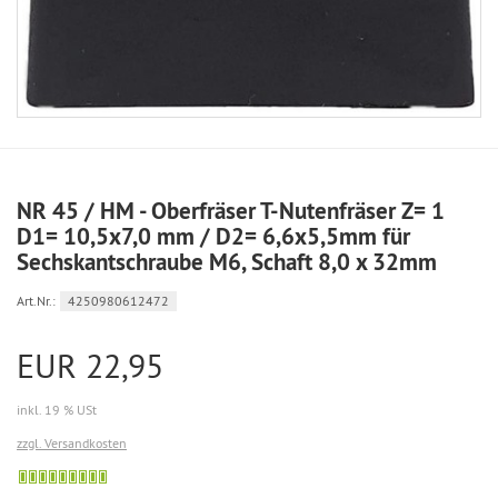
NR 45 / HM - Oberfräser T-Nutenfräser Z= 1
D1= 10,5x7,0 mm / D2= 6,6x5,5mm für
Sechskantschraube M6, Schaft 8,0 x 32mm
Art.Nr.:
4250980612472
EUR 22,95
inkl. 19 % USt
zzgl. Versandkosten
Sofort
versandfähig,